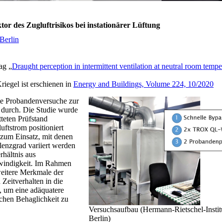
or des Zugluftrisikos bei instationärer Lüftung
Berlin
ag „
Draught perception in intermittent ventilation at neutral room tempe
iegel ist erschienen in
Energy and Buildings, Volume 224, 10/2020
te Probandenversuche zur
 durch. Die Studie wurde
teten Prüfstand
uftstrom positioniert
 zum Einsatz, mit denen
lenzgrad variiert werden
rhältnis aus
windigkeit. Im Rahmen
weitere Merkmale der
Zeitverhalten in die
, um eine adäquatere
schen Behaglichkeit zu
Versuchsaufbau (Hermann-Rietschel-Instit
Berlin)