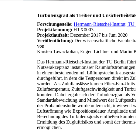
Turbulenzgrad als Treiber und Unsicherheitsfakt
Forschungsstelle:
Hermann-Rietschel-Institut, TU 
Projektkennung:
HTX0003
Projektlaufzeit:
Dezember 2017 bis Juni 2020
Veröffentlichung:
Der wissenschaftliche Fachbeitr
von
Karsten Tawackolian, Eugen Lichtner und Martin Kr
Das Hermann-Rietschel-Institut der TU Berlin führ
Nutzerakzeptanz instationärer Raumluftströmungen
in einem bestehenden mit Lüftungstechnik ausgestat
durchgeführt, in dem die Testpersonen direkt im Zul
wurden. Als Zuluftauslässe kamen Filter-Fan-Units
Zulufttemperatur, Zuluftgeschwindigkeit und Turbu
konnten. Dabei ergab sich der Turbulenzgrad als Ve
Standardabweichung und Mittelwert der Luftgesch
der Probandenstudie wurde untersucht, inwieweit 
Luftströmung wie Expositionsdauer, Amplitude und 
Berechnung des Turbulenzgrads einfließen könnten
Ermittlung des Zugluftrisikos und somit der thermi
ermöglichen.