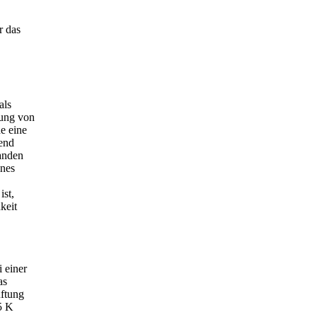
r das
als
ung von
e eine
rend
banden
ines
ist,
keit
i einer
as
üftung
5 K