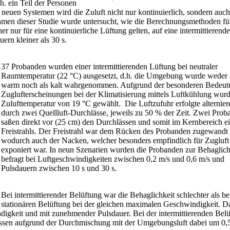
h. ein Teil der Personen
euen Systemen wird die Zuluft nicht nur kontinuierlich, sondern auch
 Rahmen dieser Studie wurde untersucht, wie die Berechnungsmethoden fü
 nur für eine kontinuierliche Lüftung gelten, auf eine intermittierende
ern kleiner als 30 s.
37 Probanden wurden einer intermittierenden Lüftung bei neutraler
Raumtemperatur (22 °C) ausgesetzt, d.h. die Umgebung wurde weder 
warm noch als kalt wahrgenommen. Aufgrund der besonderen Bedeut
Zuglufterscheinungen bei der Klimatisierung mittels Luftkühlung wurd
Zulufttemperatur von 19 °C gewählt. Die Luftzufuhr erfolgte alternie
durch zwei Quellluft-Durchlässe, jeweils zu 50 % der Zeit. Zwei Pro
saßen direkt vor (25 cm) den Durchlässen und somit im Kernbereich e
Freistrahls. Der Freistrahl war dem Rücken des Probanden zugewandt
wodurch auch der Nacken, welcher besonders empfindlich für Zugluft 
exponiert war. In neun Szenarien wurden die Probanden zur Behaglich
befragt bei Luftgeschwindigkeiten zwischen 0,2 m/s und 0,6 m/s und
Pulsdauern zwischen 10 s und 30 s.
Bei intermittierender Belüftung war die Behaglichkeit schlechter als be
stationären Belüftung bei der gleichen maximalen Geschwindigkeit. D
digkeit und mit zunehmender Pulsdauer. Bei der intermittierenden Bel
ässen aufgrund der Durchmischung mit der Umgebungsluft dabei um 0,