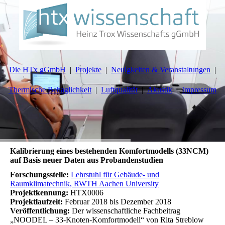
Die HTx gGmbH
Projekte
Neuigkeiten & Veranstaltungen
Thermische Behaglichkeit
Luftqualität
Akustik
Impressum
Kalibrierung eines bestehenden Komfortmodells (33NCM)
auf Basis neuer Daten aus Probandenstudien
Forschungsstelle:
Lehrstuhl für Gebäude- und
Raumklimatechnik, RWTH Aachen University
Projektkennung:
HTX0006
Projektlaufzeit:
Februar 2018 bis Dezember 2018
Veröffentlichung:
Der wissenschaftliche Fachbeitrag
„NOODEL – 33-Knoten-Komfortmodell“ von Rita Streblow