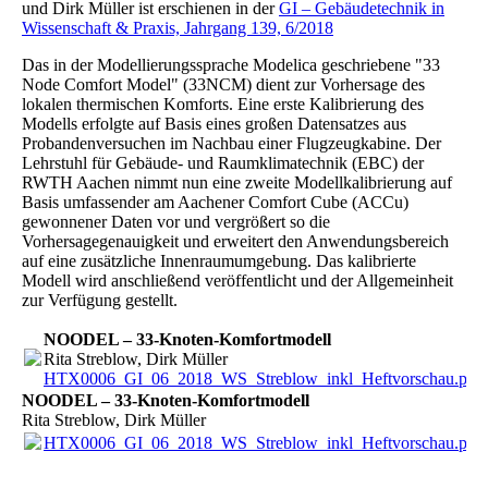
und Dirk Müller ist erschienen in der
GI – Gebäudetechnik in
Wissenschaft & Praxis, Jahrgang 139, 6/2018
Das in der Modellierungssprache Modelica geschriebene "33
Node Comfort Model" (33NCM) dient zur Vorhersage des
lokalen thermischen Komforts. Eine erste Kalibrierung des
Modells erfolgte auf Basis eines großen Datensatzes aus
Probandenversuchen im Nachbau einer Flugzeugkabine. Der
Lehrstuhl für Gebäude- und Raumklimatechnik (EBC) der
RWTH Aachen nimmt nun eine zweite Modellkalibrierung auf
Basis umfassender am Aachener Comfort Cube (ACCu)
gewonnener Daten vor und vergrößert so die
Vorhersagegenauigkeit und erweitert den Anwendungsbereich
auf eine zusätzliche Innenraumumgebung. Das kalibrierte
Modell wird anschließend veröffentlicht und der Allgemeinheit
zur Verfügung gestellt.
NOODEL – 33-Knoten-Komfortmodell
Rita Streblow, Dirk Müller
HTX0006_GI_06_2018_WS_Streblow_inkl_Heftvorschau.pdf
NOODEL – 33-Knoten-Komfortmodell
Rita Streblow, Dirk Müller
HTX0006_GI_06_2018_WS_Streblow_inkl_Heftvorschau.pdf