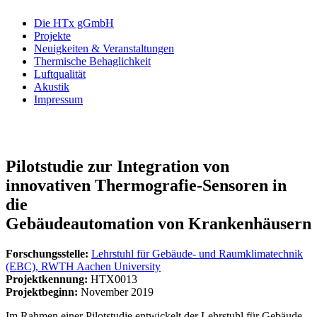
Die HTx gGmbH
Projekte
Neuigkeiten & Veranstaltungen
Thermische Behaglichkeit
Luftqualität
Akustik
Impressum
Pilotstudie zur Integration von
innovativen Thermografie-Sensoren in
die
Gebäudeautomation von Krankenhäusern
Forschungsstelle:
Lehrstuhl für Gebäude- und Raumklimatechnik
(EBC), RWTH Aachen University
Projektkennung:
HTX0013
Projektbeginn:
November 2019
Im Rahmen einer Pilotstudie entwickelt der Lehrstuhl für Gebäude-