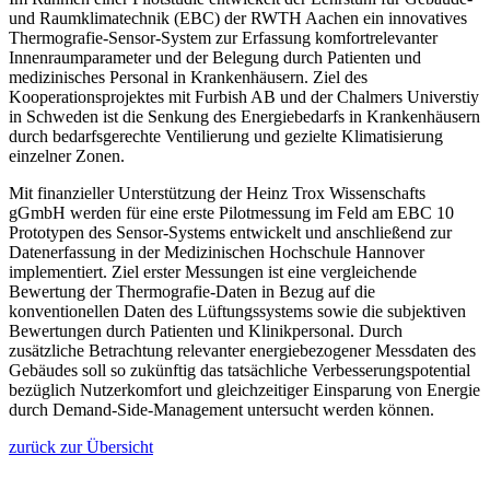
und Raumklimatechnik (EBC) der RWTH Aachen ein innovatives
Thermografie-Sensor-System zur Erfassung komfortrelevanter
Innenraumparameter und der Belegung durch Patienten und
medizinisches Personal in Krankenhäusern. Ziel des
Kooperationsprojektes mit Furbish AB und der Chalmers Universtiy
in Schweden ist die Senkung des Energiebedarfs in Krankenhäusern
durch bedarfsgerechte Ventilierung und gezielte Klimatisierung
einzelner Zonen.
Mit finanzieller Unterstützung der Heinz Trox Wissenschafts
gGmbH werden für eine erste Pilotmessung im Feld am EBC 10
Prototypen des Sensor-Systems entwickelt und anschließend zur
Datenerfassung in der Medizinischen Hochschule Hannover
implementiert. Ziel erster Messungen ist eine vergleichende
Bewertung der Thermografie-Daten in Bezug auf die
konventionellen Daten des Lüftungssystems sowie die subjektiven
Bewertungen durch Patienten und Klinikpersonal. Durch
zusätzliche Betrachtung relevanter energiebezogener Messdaten des
Gebäudes soll so zukünftig das tatsächliche Verbesserungspotential
bezüglich Nutzerkomfort und gleichzeitiger Einsparung von Energie
durch Demand-Side-Management untersucht werden können.
zurück zur Übersicht