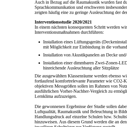
Auch in Bezug auf die Raumakustik wurden fast durc
Sprachkommunikation und erschweren insbesondere
zeigten häufig eine zu geringe Ausleuchtung der der
Interventionsstudie 2020/2021
In einem nächsten konsequenten Schritt werden wi
Interventionsmaßnahmen durchführen:
Installation eines Lüftungsgeräts (Deckenins
mit Möglichkeit zur Einbindung in die vorhand
Installation von Akustikpanelen an Decke und
Installation einer dimmbaren Zwei-Zonen-LED
hinreichende Ausleuchtung aller Sitzplätze
Die ausgewählten Klassenräume werden ebenso wie 
fortlaufend komfortrelevante Parameter wie CO2-Ko
objektiven Messgrößen sollen im Rahmen von Nutze
ausführlichen Vorher-Nachher-Vergleich zu ermögl
Lernklima aufzuzeigen.
Die gewonnenen Ergebnisse der Studie sollen dabei 
Luftqualität, Raumakustik und Beleuchtung in Bildu
Handlungsdruck auf einzelne Schulen bzw. Schulträg
hinzuweisen. Aus diesem Grund werden die an den
jeweiligen Schulträger zur Verfügung gestellt.