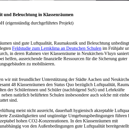
zeit und Beleuchtung in Klassenräumen
 (eigenständig durchgeführtes Projekt)
räumen sind gute Luftqualität, Raumakustik und Beleuchtung unbeding
elegten
Feldstudie zum Lernklima an Deutschen Schulen
im Frühjahr u
durch, in deren Rahmen vier Klassenräume in Neukirchen-Vluyn sanier
helfen, ausreichende finanzielle Ressourcen für die Sicherung guter
ungsgebäuden zu mobilisieren.
en wir mit freundlicher Unterstützung der Städte Aachen und Neukirc
gesamt 48 Klassenräumen den Status Quo bezüglich Luftqualität, Raum
lten der Schülerinnen und Schüler (nachfolgend SuS) und Lehrkräfte
eben natürlich belüfteten Schulen insbesondere auch solche mit einb
attet sind.
lüftung meist nicht ausreicht, dauerhaft hygienisch akzeptable Luftqual
inierte Zuständigkeiten und ungünstige Umgebungsbedingungen führen 
zeptabel hohen CO2-Konzenrationen. In den Klassenräumen mit
nabhängig von den Außenbedingungen gute Luftqualität bereitgestell