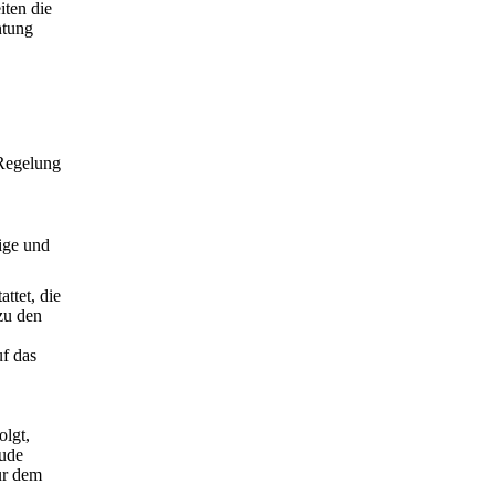
iten die
htung
 Regelung
ige und
ttet, die
zu den
f das
olgt,
äude
ur dem