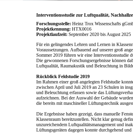
Interventionsstudie zur Luftqualität, Nachhall
Forschungsstelle:
Heinz Trox Wissenschafts gGmbH
Projektkennung:
HTX0016
Projektlaufzeit:
September 2020 bis August 2025
Für ein gelingendes Lehren und Lernen in Klassen
Voraussetzungen. Aufbauend auf unserer groß ang
Sommer 2019 führen wir eine Interventionsstudie 
Die gewonnenen Forschungsergebnisse können dabei 
Luftqualität, Raumakustik und Beleuchtung in Bild
Rückblick Feldstudie 2019
Im Rahmen einer groß angelegten Feldstudie konnt
zwischen April und Juli 2019 an 23 Schulen in ins
und Beleuchtung erfassen sowie das Lüftungsverha
aufzeichnen. Bei der Auswahl der Gebäude wurden n
die bereits mit maschineller Lüftungstechnik ausgest
Die Ergebnisse haben gezeigt, dass manuelle Fenster
Klassenraum bereitzustellen. Nicht klar genug def
unzureichendem Luftqualitätsmanagement und inak
Lüftungsgeräten dagegen konnte durchgehend und u