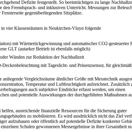
hgehend Defizite festgestellt. So beeinträchtigen zu lange Nachhallze
 den Fremdsprach- und inklusiven Unterricht. Messungen zur Beleuc
 Fensterseite gegenüberliegenden Sitzplätze.
r in vier Klassenräumen in Neukirchen-Vluyn folgende
tallation) mit Wärmerückgewinnung und automatischer CO2-gesteuerter
ene GLT (autarker Betrieb ist ebenfalls möglich)
/oder Wänden zur Reduktion der Nachhallzeit
-Deckenbeleuchtung mit Tageslicht- und Präsenzsensor, für gleichmäß
anliegende Vergleichsräume ähnlicher Größe mit Messtechnik ausgesta
nzentration, Temperatur und Luftfeuchtigkeit aufzeichnet. Zusätzlich 
rbefragungen auch subjektive Eindrücke erfasst werden, um einen
ichen und potentielle Auswirkungen der durchgeführten Maßnahmen au
helfen, ausreichende finanzielle Ressourcen für die Sicherung guter
ngsgebäuden zu mobilisieren. Es wird ausdrücklich nicht das Ziel verf
er aufzubauen oder öffentlich auf potentielle Defizite konkreter Geb
 einzelnen Schulen gewonnenen Messergebnisse in ihrer Gesamtheit n