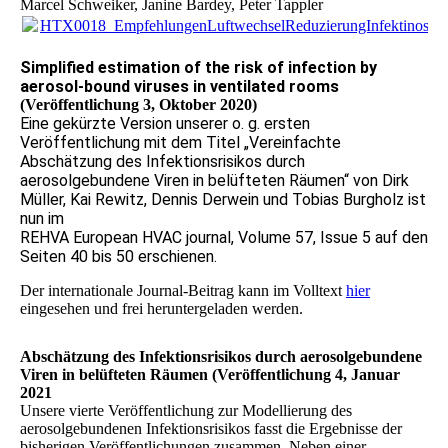
Marcel Schweiker, Janine Bardey, Peter Tappler
HTX0018_EmpfehlungenLuftwechselReduzierungInfektinosrisi
Simplified estimation of the risk of infection by
aerosol-bound viruses in ventilated rooms
(Veröffentlichung 3, Oktober 2020)
Eine gekürzte Version unserer o. g. ersten
Veröffentlichung mit dem Titel „Vereinfachte
Abschätzung des Infektionsrisikos durch
aerosolgebundene Viren in belüfteten Räumen“ von Dirk
Müller, Kai Rewitz, Dennis Derwein und Tobias Burgholz ist
nun im
REHVA European HVAC journal, Volume 57, Issue 5 auf den
Seiten 40 bis 50 erschienen.
Der internationale Journal-Beitrag kann im Volltext
hier
eingesehen und frei heruntergeladen werden.
Abschätzung des Infektionsrisikos durch aerosolgebundene
Viren in belüfteten Räumen (Veröffentlichung 4, Januar
2021
Unsere vierte Veröffentlichung zur Modellierung des
aerosolgebundenen Infektionsrisikos fasst die Ergebnisse der
bisherigen Veröffentlichungen zusammen. Neben einer