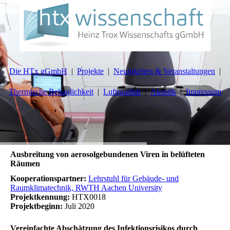
Die HTx gGmbH
Projekte
Neuigkeiten & Veranstaltungen
Thermische Behaglichkeit
Luftqualität
Akustik
Impressum
Ausbreitung von aerosolgebundenen Viren in belüfteten
Räumen
Kooperationspartner:
Lehrstuhl für Gebäude- und
Raumklimatechnik, RWTH Aachen University
Projektkennung:
HTX0018
Projektbeginn:
Juli 2020
Vereinfachte Abschätzung des Infektionsrisikos durch