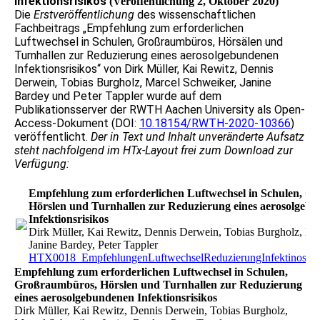
Infektionsrisikos
(Veröffentlichung 2, Oktober 2020)
Die
Erstveröffentlichung
des wissenschaftlichen
Fachbeitrags „Empfehlung zum erforderlichen
Luftwechsel in Schulen, Großraumbüros, Hörsälen und
Turnhallen zur Reduzierung eines aerosolgebundenen
Infektionsrisikos“ von Dirk Müller, Kai Rewitz, Dennis
Derwein, Tobias Burgholz, Marcel Schweiker, Janine
Bardey und Peter Tappler wurde auf dem
Publikationsserver der RWTH Aachen University als Open-
Access-Dokument (DOI:
10.18154/RWTH-2020-10366
)
veröffentlicht.
Der in Text und Inhalt unveränderte Aufsatz
steht nachfolgend im HTx-Layout frei zum Download zur
Verfügung:
Empfehlung zum erforderlichen Luftwechsel in Schulen, G
Hörslen und Turnhallen zur Reduzierung eines aerosolgeb
Infektionsrisikos
Dirk Müller, Kai Rewitz, Dennis Derwein, Tobias Burgholz, Ma
Janine Bardey, Peter Tappler
HTX0018_EmpfehlungenLuftwechselReduzierungInfektinosrisi
Empfehlung zum erforderlichen Luftwechsel in Schulen,
Großraumbüros, Hörslen und Turnhallen zur Reduzierung
eines aerosolgebundenen Infektionsrisikos
Dirk Müller, Kai Rewitz, Dennis Derwein, Tobias Burgholz,