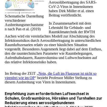
Aerosolübertragung des SARS-
CoV-2-Virus in Innenräumen
haben Dirk Müller et al. einen
Beitrag veröffentlicht.
Schematische Darstellung
verschiedener
In Zusammenarbeit mit dem
Ausbreitungsmechanisme
Lehrstuhl für Gebäude- und
n nach Pan et al. (2019)
Raumklimatechnik der RWTH
Aachen wird ein vereinfachtes Modell zur Abschätzung des
Infektionsrisikos durch Aerosolübertragung in unterschiedlichen
Raumluftszenarien relativ zu einer häuslichen Situation
vorgestellt. Besonderes Augenmerk liegt dabei auf dem Einfluss,
den die raumtechnischen Parameter wie Raumbelegungen,
Aufenthaltsdauern, Raumvolumina und Luftwechselraten auf
das relative Infektionsrisiko haben.
Im Beitrag der ZEIT „
Nein, die Luft im Flugzeug ist nicht so
virenfrei wie im OP
“ bezieht Professor Müller Stellung zu
diesem Ausbreitung von Viren in Innenräumen.
Empfehlung zum erforderlichen Luftwechsel in
Schulen, Großraumbüros, Hörsälen und Turnhallen zur
Reduzierung eines aerosolgebundenen